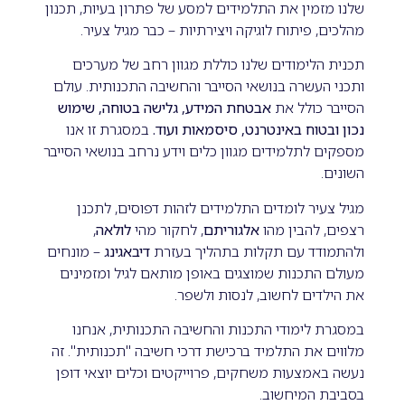
שלנו מזמין את התלמידים למסע של פתרון בעיות, תכנון
מהלכים, פיתוח לוגיקה ויצירתיות – כבר מגיל צעיר.
תכנית הלימודים שלנו כוללת מגוון רחב של מערכים
ותכני העשרה בנושאי הסייבר והחשיבה התכנותית. עולם
הסייבר כולל את
אבטחת המידע, גלישה בטוחה, שימוש
נכון ובטוח באינטרנט, סיסמאות ועוד
.
במסגרת זו אנו
מספקים לתלמידים מגוון כלים וידע נרחב בנושאי הסייבר
השונים.
מגיל צעיר לומדים התלמידים לזהות דפוסים, לתכנן
רצפים, להבין מהו
אלגוריתם
, לחקור מהי
לולאה
,
ולהתמודד עם תקלות בתהליך בעזרת
דיבאגינג
– מונחים
מעולם התכנות שמוצגים באופן מותאם לגיל ומזמינים
את הילדים לחשוב, לנסות ולשפר.
במסגרת לימודי התכנות והחשיבה התכנותית, אנחנו
מלווים את התלמיד ברכישת דרכי חשיבה "תכנותית". זה
נעשה באמצעות משחקים, פרוייקטים וכלים יוצאי דופן
בסביבת המיחשוב.