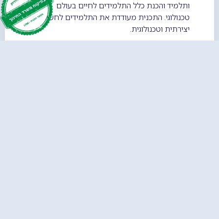
ותלמיד והכנת כלל התלמידים לחיים בעולם
טכנולוגי. התכנית מעודדת את התלמידים לחשיבה
יצירתית וטכנולוגית.
בתכנית אנו עוסקים במגוון תחומים וכלים:
בינה מלאכותית, בניית משחקי מחשב, גרפיקה,
עיבודי מדיה, מידענות, תהליך החקר, עריכת וידאו,
שימוש בתוכנות עריכת מדיה, אנימציית קו, הגנה על
הפרטיות באינטרנט, יסודות התלת מימד, עיצוב
סרט, עריכת סאונד, שילוב אלמנטים, אנימציית
אביזרים ואנושית, אנימציה דו מימדית, תיעוד
ממוחשב לשיפור תהליכי רפליקציה, אנימציה תלת
מימדית, יישומונים מתמטיים, אבטחת המחשב,
שיתוף פעולה בקבוצות, כלים לשיפור חשיבה
מופשטת, כלים לניתוח בעיות ופתרונן ועוד.
הייחודיות שלנו