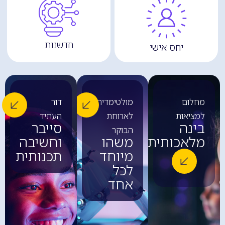
חדשנות
יחס אישי
מחלום
מולטימדיה
דור
למציאות
לארוחת
העתיד
בינה
סייבר
הבוקר
מלאכותית
משהו
וחשיבה
מיוחד
תכנותית
לכל
אחד