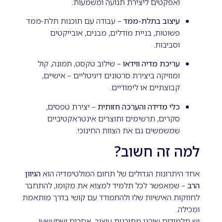
ואפקטים ליצירת תנועה ומשמעות.
עיצוב בתלת-ממד
– עבודה עם תוכנות תלת-ממד
פשוטות, בניית מודלים, מבנים, אובייקטים
וסביבות.
עריכת מדיה ווידאו
– שילוב טקסט, תמונה, קול
ומוזיקה ביצירת סרטונים דיגיטליים – אישיים,
קבוצתיים או לימודיים.
כלי מדידה והערכה חזותית
– יצירת טפסים,
סקרים, תרשימים ותוצרים אינטראקטיביים
שמשמשים גם את הצוות החינוכי.
למה זה חשוב?
אחד היתרונות הגדולים של תחום המולטימדיה הוא
הגיוון
הרב
– שמאפשר לכל תלמיד למצוא את מקומו, להתחבר
לחוזקות האישיות שלו ולהתמודד עם קושי בדרך מותאמת
ומכילה.
יש תלמידים שיהנו מתוכנות עיצוב, אחרים ישתעשעו